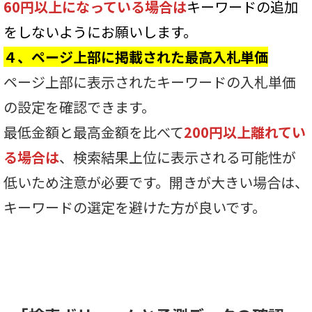
60円以上になっている場合は
キーワードの追加
をしないようにお願いします。
４、ページ上部に掲載された最高入札単価
ページ上部に表示されたキーワードの入札単価
の設定を確認できます。
最低金額と最高金額を比べて
200円以上離れてい
る場合は
、検索結果上位に表示される可能性が
低いため注意が必要です。開きが大きい場合は、
キーワードの選定を避けた方が良いです。