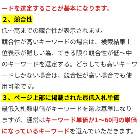
ードを選定することが基本になります。
２、競合性
低〜高までの競合性が表示されます。
競合性が高いキーワードの場合は、検索結果上
位表示が難しい為、できる限り競合性が低〜中
のキーワードを選定する。どうしても高いキーワ
ードしかない場合は、競合性が高い場合でも使
用可能です。
３、ページ上部に掲載された最低入札単価
最低入札額単価がキーワードを選ぶ基準になり
ますが、通常は
キーワード単価が1〜60円の単価
になっているキーワード
を選んでいただきます。