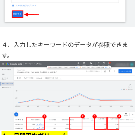
４、入力したキーワードのデータが参照できま
す。