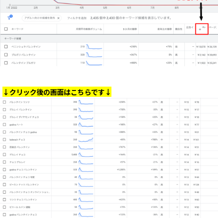
↓クリック後の画面はこちらです↓