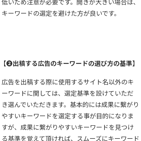
低いため注意が必要です。開きが大きい場合は、
キーワードの選定を避けた方が良いです。
【❷出稿する広告のキーワードの選び方の基準】
広告を出稿する際に使用するサイト名以外のキ
ーワードに関しては、選定基準を設けていただ
き選んでいただきます。基本的には成果に繫がり
やすいキーワードを選定する事が目的になりま
すが、成果に繋がりやすいキーワードを見つけ
る基準を覚えて頂ければ、スムーズにキーワード