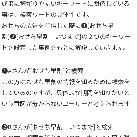
成果に繋がりやすいキーワードに関係している
事は、検索ワードの具体性です。
おせちの広告を配信した際に❶[おせち早
割]❷[おせち早割 いつまで]の２つのキーワー
ドを設定した事例をもとに解説していきます。
❶Aさんが[おせち早割]と検索
この方はおせち早割の情報を知るために検索を
しているのですが、具体的な期間を知りたいと
いう意図が分からないユーザーと考えられます。
❷Bさんが[おせち早割 いつまで]と検索