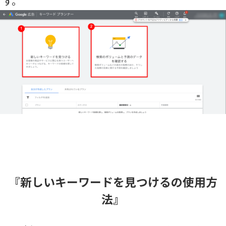
す。
『新しいキーワードを見つけるの使用方
法』