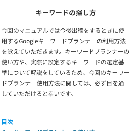
キーワードの探し方
今回のマニュアルでは今後出稿をするときに使
用するGoogleキーワードプランナーの利用方法
を覚えていただきます。キーワードプランナーの
使い方や、実際に設定するキーワードの選定基
準について解説をしているため、今回のキーワー
ドプランナー使用方法に関しては、必ず目を通
していただけると幸いです。
目次