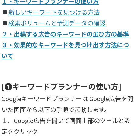
１・キーワードプランナーの使い方
新しいキーワードを見つける方法
検索ボリュームと予測データの確認
２・出稿する広告のキーワードの選び方の基準
３・効果的なキーワードを見つけ出す方法につ
いて
[❶キーワードプランナーの使い方]
Googleキーワードプランナーは Google広告を開
いた画面から以下の手順で起動します。
１、Google広告を開いて画面上部のツールと設
定をクリック