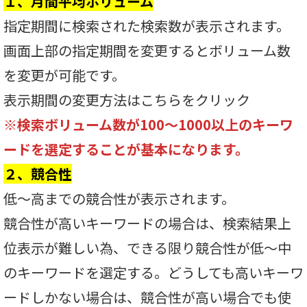
１、月間平均ボリューム
指定期間に検索された検索数が表示されます。
画面上部の指定期間を変更するとボリューム数
を変更が可能です。
表示期間の変更方法はこちらをクリック
※検索ボリューム数が100〜1000以上のキーワ
ードを選定することが基本になります。
２、競合性
低〜高までの競合性が表示されます。
競合性が高いキーワードの場合は、検索結果上
位表示が難しい為、できる限り競合性が低〜中
のキーワードを選定する。どうしても高いキーワ
ードしかない場合は、競合性が高い場合でも使