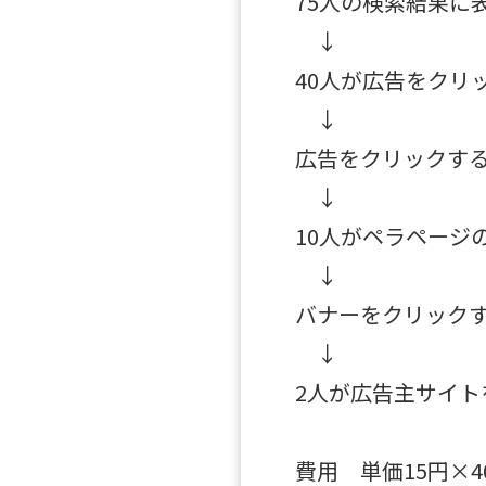
75人の検索結果に
↓
40人が広告をクリ
↓
広告をクリックす
↓
10人がペラページ
↓
バナーをクリック
↓
2人が広告主サイト
費用 単価15円×4